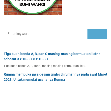
Tiga buah benda A, B, dan C masing-masing bermuatan listrik
sebesar 3 x 10-8C, 6 x 10-8C
Tiga buah benda A, B, dan C masing-masing bermuatan listr…
Rumna membuka jasa desain grafis di rumahnya pada awal Maret
2023. Untuk memulai usahanya Rumna
Analisislah perubahan transaksi-transaksi berikut, kemudian…
Pak Burhan memiliki uang sebesar Rp50.000.000,00 yang
diinvestasikan pada bidang properti dan
Pak Burhan memiliki uang sebesar Rp50.000.000,00 yang diinv…