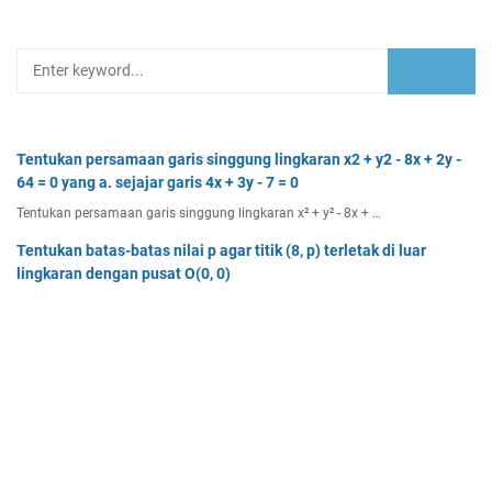
Tentukan persamaan garis singgung lingkaran x2 + y2 - 8x + 2y -
64 = 0 yang a. sejajar garis 4x + 3y - 7 = 0
Tentukan persamaan garis singgung lingkaran x² + y² - 8x + …
Tentukan batas-batas nilai p agar titik (8, p) terletak di luar
lingkaran dengan pusat O(0, 0)
Tentukan batas-batas nilai p agar titik (8, p) terletak di…
Dua buah muatan besarnya q1 dan q2 berada pada jarak r
memiliki gaya Coulomb sebesar Fc. Tentukan
Dua buah muatan besarnya q 1 dan q 2 berada pada jarak r …