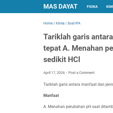
MAS DAYAT
FISIKA
KIM
Home
/
Kimia
/
Soal IPA
Tariklah garis antar
tepat A. Menahan p
sedikit HCl
April 17, 2026
Post a Comment
Tariklah garis antara manfaat dan jenis
Manfaat
A. Menahan perubahan pH saat ditamba