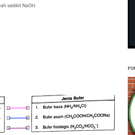
ah sedikit NaOH.
.
PO