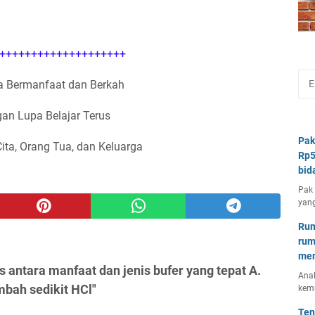
++++++++++++++++++++
 Bermanfaat dan Berkah
an Lupa Belajar Terus
Pak
Cita, Orang Tua, dan Keluarga
Rp5
bid
Pak 
yang
Rum
rum
mem
s antara manfaat dan jenis bufer yang tepat A.
Anal
bah sedikit HCl"
kem
Ten