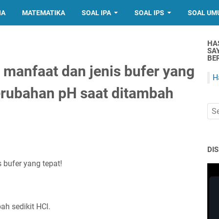
IA
MATEMATIKA
SOAL IPA
SOAL IPS
SOAL UM
HA
SA
BER
a manfaat dan jenis bufer yang
H
erubahan pH saat ditambah
DI
 bufer yang tepat!
h sedikit HCl.