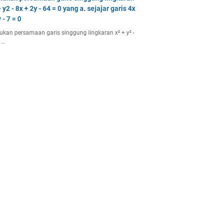
 y2 - 8x + 2y - 64 = 0 yang a. sejajar garis 4x
 - 7 = 0
ukan persamaan garis singgung lingkaran x² + y² -
 …