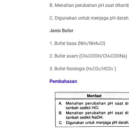
B. Menahan perubahan pH saat ditamb
C. Digunakan untuk menjaga pH darah
Jenis Bufer
1. Bufer basa (NH
/NH4
Cl)
4
3
2. Bufer asam (CH
COOH/CH
COONa)
3
3
3. Bufer fisiologis (H
CO
/HCO
⁻)
2
3
3
Pembahasan
: