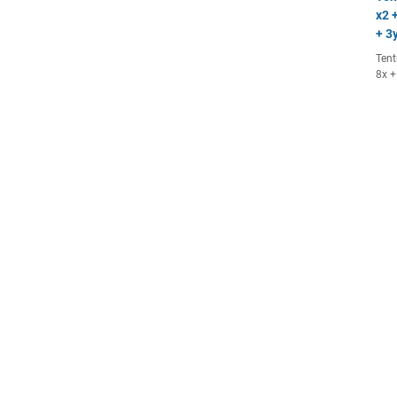
x2 +
+ 3y
Tent
8x +