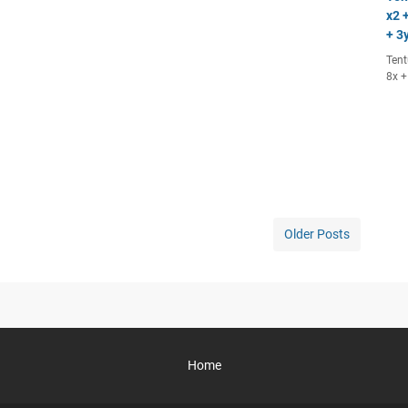
x2 +
+ 3y
Tent
8x +
Older Posts
Home