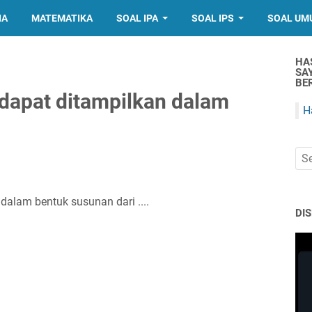
IA
MATEMATIKA
SOAL IPA
SOAL IPS
SOAL UM
HA
SA
BER
dapat ditampilkan dalam
H
dalam bentuk susunan dari ....
DI