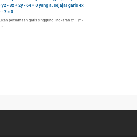
 y2 - 8x + 2y - 64 = 0 yang a. sejajar garis 4x
 - 7 = 0
ukan persamaan garis singgung lingkaran x² + y² -
 …