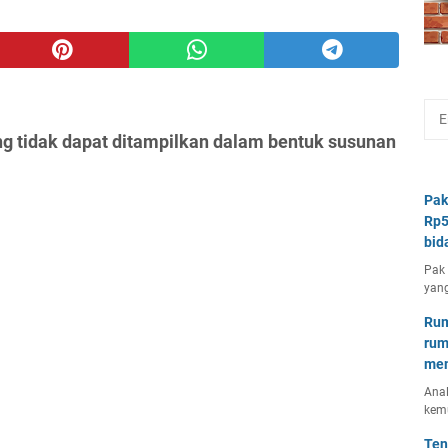
g tidak dapat ditampilkan dalam bentuk susunan
Pak
Rp5
bid
Pak 
yang
Rum
rum
mem
Anal
kem
Ten