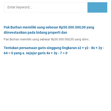
Pak Burhan memiliki uang sebesar Rp50.000.000,00 yang
diinvestasikan pada bidang properti dan
Pak Burhan memiliki uang sebesar Rp50.000.000,00 yang diinv…
Tentukan persamaan garis singgung lingkaran x2 + y2 - 8x + 2y -
64 = 0 yang a. sejajar garis 4x + 3y - 7 = 0
Tentukan persamaan garis singgung lingkaran x² + y² - 8x + …
Rumna membuka jasa desain grafis di rumahnya pada awal Maret
2023. Untuk memulai usahanya Rumna
Analisislah perubahan transaksi-transaksi berikut, kemudian…