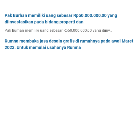
Pak Burhan memiliki uang sebesar Rp50.000.000,00 yang
diinvestasikan pada bidang properti dan
Pak Burhan memiliki uang sebesar Rp50.000.000,00 yang diinv…
Rumna membuka jasa desain grafis di rumahnya pada awal Maret
2023. Untuk memulai usahanya Rumna
Analisislah perubahan transaksi-transaksi berikut, kemudian…
Tentukan persamaan garis singgung lingkaran x2 + y2 - 8x + 2y -
64 = 0 yang a. sejajar garis 4x + 3y - 7 = 0
Tentukan persamaan garis singgung lingkaran x² + y² - 8x + …