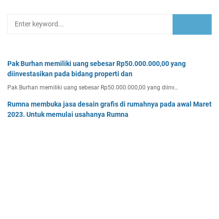
Pak Burhan memiliki uang sebesar Rp50.000.000,00 yang
diinvestasikan pada bidang properti dan
Pak Burhan memiliki uang sebesar Rp50.000.000,00 yang diinv…
Rumna membuka jasa desain grafis di rumahnya pada awal Maret
2023. Untuk memulai usahanya Rumna
Analisislah perubahan transaksi-transaksi berikut, kemudian…
Tentukan persamaan garis singgung lingkaran x2 + y2 - 8x + 2y -
64 = 0 yang a. sejajar garis 4x + 3y - 7 = 0
Tentukan persamaan garis singgung lingkaran x² + y² - 8x + …