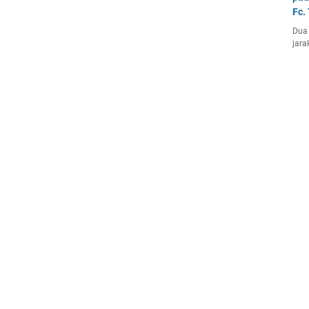
Fc.
Dua 
jara