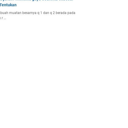
 Tentukan
buah muatan besarnya q 1 dan q 2 berada pada
k r …