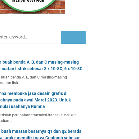
a buah benda A, B, dan C masing-masing
muatan listrik sebesar 3 x 10-8C, 6 x 10-8C
 buah benda A, B, dan C masing-masing
uatan listr…
na membuka jasa desain grafis di
ahnya pada awal Maret 2023. Untuk
ulai usahanya Rumna
isislah perubahan transaksi-transaksi berikut,
udian…
 buah muatan besarnya q1 dan q2 berada
a jarak r memiliki gaya Coulomb sebesar