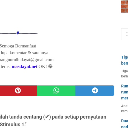
---------------#----------------
Semoga Bermanfaat
 lupa komentar & sarannya
Tig
anangnurulhidayat@gmail.com
ber
terus:
masdayat.net
OK! 😁
Tiga
berm
Rum
rum
mem
Anal
kem
ilah tanda centang (✔) pada setiap pernyataan
Dua
Stimulus 1."
pad