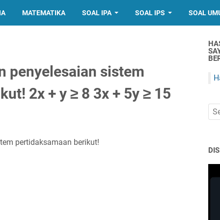
IA
MATEMATIKA
SOAL IPA
SOAL IPS
SOAL UM
HA
SA
BER
 penyelesaian sistem
H
ut! 2x + y ≥ 8 3x + 5y ≥ 15
tem pertidaksamaan berikut!
DI