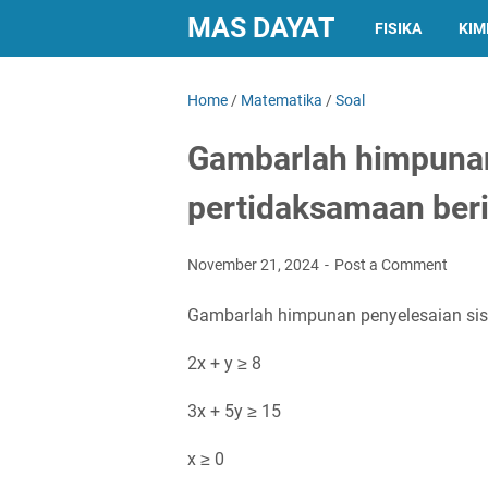
MAS DAYAT
FISIKA
KIM
Home
/
Matematika
/
Soal
Gambarlah himpunan
pertidaksamaan berik
November 21, 2024
Post a Comment
Gambarlah himpunan penyelesaian sis
2x + y ≥ 8
3x + 5y ≥ 15
x ≥ 0