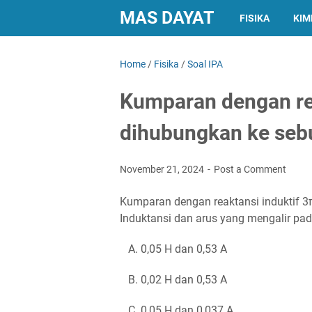
MAS DAYAT
FISIKA
KIM
Home
/
Fisika
/
Soal IPA
Kumparan dengan rea
dihubungkan ke seb
November 21, 2024
Post a Comment
Kumparan dengan reaktansi induktif 3
Induktansi dan arus yang mengalir pad
A. 0,05 H dan 0,53 A
B. 0,02 H dan 0,53 A
C. 0,05 H dan 0,037 A