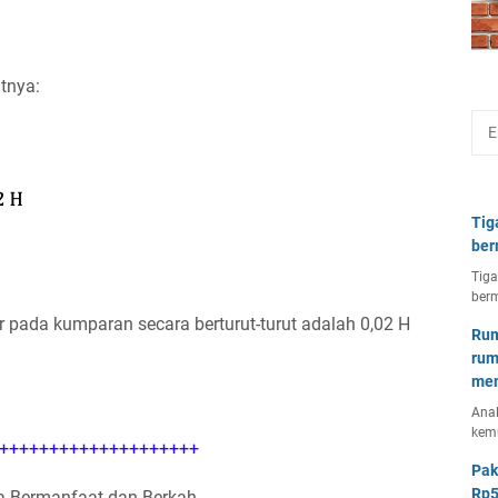
tnya:
Tig
ber
Tiga
berm
r pada kumparan secara berturut-turut adalah 0,02 H
Rum
rum
mem
Anal
kem
++++++++++++++++++++
Pak
Rp5
 Bermanfaat dan Berkah