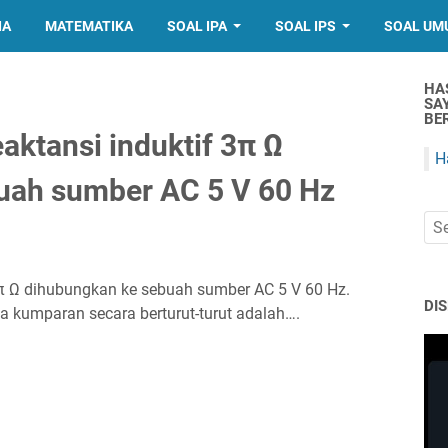
IA
MATEMATIKA
SOAL IPA
SOAL IPS
SOAL UM
HA
SA
BER
ktansi induktif 3π Ω
H
uah sumber AC 5 V 60 Hz
π Ω dihubungkan ke sebuah sumber AC 5 V 60 Hz.
DI
a kumparan secara berturut-turut adalah….