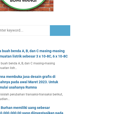
a buah benda A, B, dan C masing-masing
muatan listrik sebesar 3 x 10-8C, 6 x 10-8C
 buah benda A, B, dan C masing-masing
uatan listr…
na membuka jasa desain grafis di
ahnya pada awal Maret 2023. Untuk
ulai usahanya Rumna
isislah perubahan transaksi-transaksi berikut,
udian…
 Burhan memiliki uang sebesar
0.000.000,00 yang diinvestasikan pada