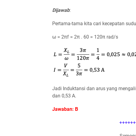
Dijawab
:
Pertama-tama kita cari kecepatan sudu
ω = 2πf = 2π . 60 = 120π rad/s
Jadi Induktansi dan arus yang mengali
dan 0,53 A.
Jawaban: B
++++++
Semoga