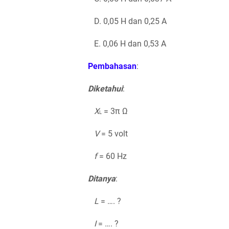
D. 0,05 H dan 0,25 A
E. 0,06 H dan 0,53 A
Pembahasan
:
Diketahui
:
X
= 3π Ω
L
V
= 5 volt
f
= 60 Hz
Ditanya
:
L
= …. ?
I
= …. ?