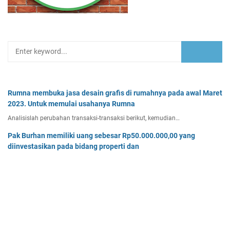
Rumna membuka jasa desain grafis di rumahnya pada awal Maret
2023. Untuk memulai usahanya Rumna
Analisislah perubahan transaksi-transaksi berikut, kemudian…
Pak Burhan memiliki uang sebesar Rp50.000.000,00 yang
diinvestasikan pada bidang properti dan
Pak Burhan memiliki uang sebesar Rp50.000.000,00 yang diinv…
Tiga buah benda A, B, dan C masing-masing bermuatan listrik
sebesar 3 x 10-8C, 6 x 10-8C
Tiga buah benda A, B, dan C masing-masing bermuatan listr…