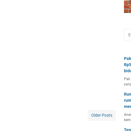
Pak
Rp5
bid
Pak 
yang
Rum
rum
mem
Anal
Older Posts
kem
Ten