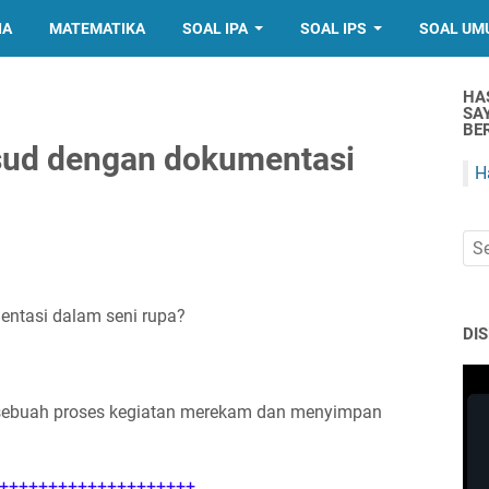
IA
MATEMATIKA
SOAL IPA
SOAL IPS
SOAL UM
HA
SA
BER
sud dengan dokumentasi
H
ntasi dalam seni rupa?
DI
 sebuah proses kegiatan merekam dan menyimpan
++++++++++++++++++++