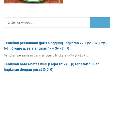
Tentukan persamaan garis singgung lingkaran x2 + y2 - 8x + 2y -
64 = 0 yang a. sejajar garis 4x + 3y - 7 = 0
Tentukan persamaan garis singgung lingkaran x² + y² - 8x + …
Tentukan batas-batas nilai p agar titik (8, p) terletak di luar
lingkaran dengan pusat O(0, 0)
Tentukan batas-batas nilai p agar titik (8, p) terletak di…
Dua buah muatan besarnya q1 dan q2 berada pada jarak r
memiliki gaya Coulomb sebesar Fc. Tentukan
Dua buah muatan besarnya q 1 dan q 2 berada pada jarak r …