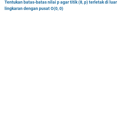
Tentukan batas-batas nilai p agar titik (8, p) terletak di luar
lingkaran dengan pusat O(0, 0)
Tentukan batas-batas nilai p agar titik (8, p) terletak di…
Dua buah muatan besarnya q1 dan q2 berada pada jarak r
memiliki gaya Coulomb sebesar Fc. Tentukan
Dua buah muatan besarnya q 1 dan q 2 berada pada jarak r …
Home
© 2025 -
Mas Dayat