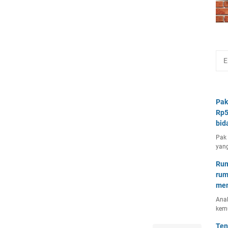
Pak
Rp5
bid
Pak 
yang
Rum
rum
mem
Anal
kem
Ten