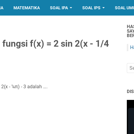
IA
MATEMATIKA
SOAL IPA
SOAL IPS
SOAL UM
HA
SA
BER
ungsi f(x) = 2 sin 2(x - 1/4
H
 2(x - ¼π) - 3 adalah ….
DI