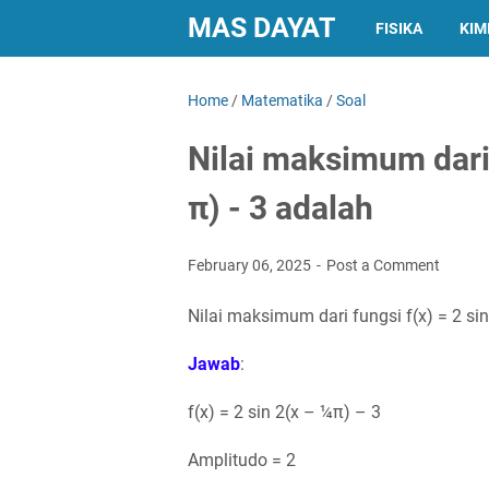
MAS DAYAT
FISIKA
KIM
Home
/
Matematika
/
Soal
Nilai maksimum dari f
π) - 3 adalah
February 06, 2025
Post a Comment
Nilai maksimum dari fungsi f(x) = 2 sin
Jawab
:
f(x) = 2 sin 2(x – ¼π) – 3
Amplitudo = 2