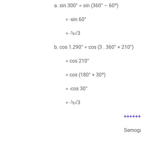
a. sin 300° = sin (360° – 60º)
= -sin 60°
= -½√3
b. cos 1.290° = cos (3 . 360° + 210°)
= cos 210°
= cos (180° + 30º)
= -cos 30°
= -½√3
++++++
Semoga