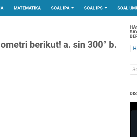
IA
MATEMATIKA
SOAL IPA
SOAL IPS
SOAL UM
HA
SA
BER
ometri berikut! a. sin 300° b.
H
DI