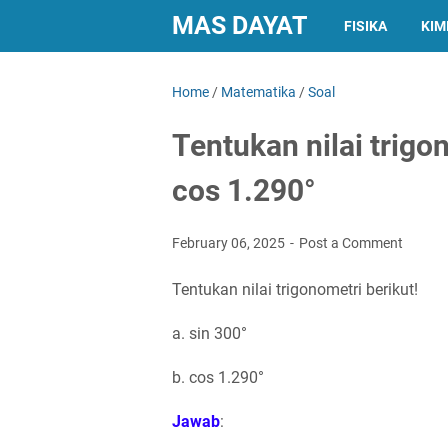
MAS DAYAT
FISIKA
KIM
Home
/
Matematika
/
Soal
Tentukan nilai trigon
cos 1.290°
February 06, 2025
Post a Comment
Tentukan nilai trigonometri berikut!
a. sin 300°
b. cos 1.290°
Jawab
: