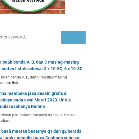
a buah benda A, B, dan C masing-masing
muatan listrik sebesar 3 x 10-8C, 6 x 10-8C
 buah benda A, B, dan C masing-masing
uatan listr…
na membuka jasa desain grafis di
ahnya pada awal Maret 2023. Untuk
ulai usahanya Rumna
isislah perubahan transaksi-transaksi berikut,
udian…
 buah muatan besarnya q1 dan q2 berada
a jarak r memiliki gaya Coulomb sebesar