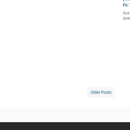
Fc.
Dua 
jara
Older Posts