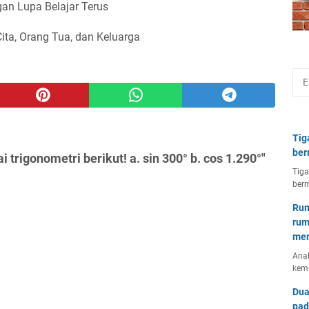
an Lupa Belajar Terus
Cita, Orang Tua, dan Keluarga
Tig
ber
 trigonometri berikut! a. sin 300° b. cos 1.290°"
Tiga
berm
Rum
rum
mem
Anal
kem
Dua
pad