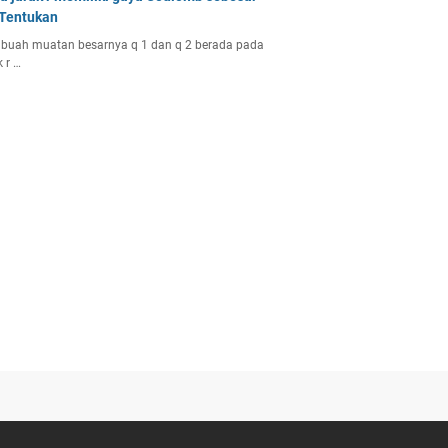
 Tentukan
buah muatan besarnya q 1 dan q 2 berada pada
k r …