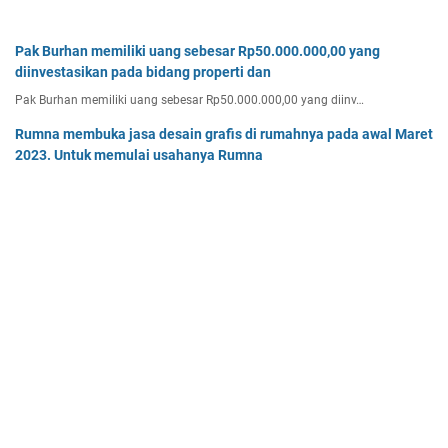
Pak Burhan memiliki uang sebesar Rp50.000.000,00 yang
diinvestasikan pada bidang properti dan
Pak Burhan memiliki uang sebesar Rp50.000.000,00 yang diinv…
Rumna membuka jasa desain grafis di rumahnya pada awal Maret
2023. Untuk memulai usahanya Rumna
Analisislah perubahan transaksi-transaksi berikut, kemudian…
Tiga buah benda A, B, dan C masing-masing bermuatan listrik
sebesar 3 x 10-8C, 6 x 10-8C
Tiga buah benda A, B, dan C masing-masing bermuatan listr…