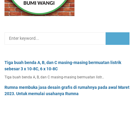
Tiga buah benda A, B, dan C masing-masing bermuatan listrik
sebesar 3 x 10-8C, 6 x 10-8C
Tiga buah benda A, B, dan C masing-masing bermuatan listr…
Rumna membuka jasa desain grafis di rumahnya pada awal Maret
2023. Untuk memulai usahanya Rumna
Analisislah perubahan transaksi-transaksi berikut, kemudian…
Pak Burhan memiliki uang sebesar Rp50.000.000,00 yang
diinvestasikan pada bidang properti dan
Pak Burhan memiliki uang sebesar Rp50.000.000,00 yang diinv…