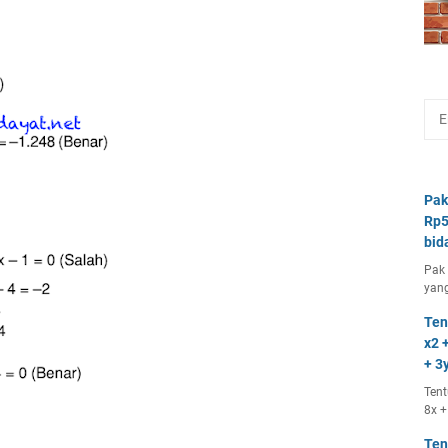
Pak
Rp5
bid
Pak 
yang
Ten
x2 +
+ 3y
Tent
8x +
Ten