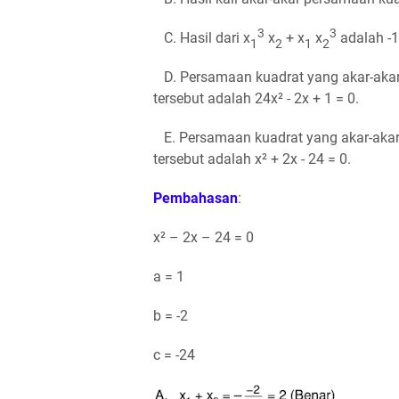
3
3
C. Hasil dari x
x
+ x
x
adalah -1
1
2
1
2
D. Persamaan kuadrat yang akar-akar
tersebut adalah 24x² - 2x + 1 = 0.
E. Persamaan kuadrat yang akar-akar
tersebut adalah x² + 2x - 24 = 0.
Pembahasan
:
x² – 2x – 24 = 0
a = 1
b = -2
c = -24