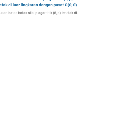
letak di luar lingkaran dengan pusat O(0, 0)
ukan batas-batas nilai p agar titik (8, p) terletak di…