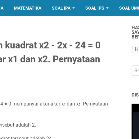
IA
MATEMATIKA
SOAL IPA
SOAL IPS
SOAL UM
HA
SA
BER
kuadrat x2 - 2x - 24 = 0
H
r x1 dan x2. Pernyataan
DI
 24 = 0 mempunyai akar-akar x
dan x
. Pernyataan
1
2
rsebut adalah 2.
drat tersebut adalah 24.