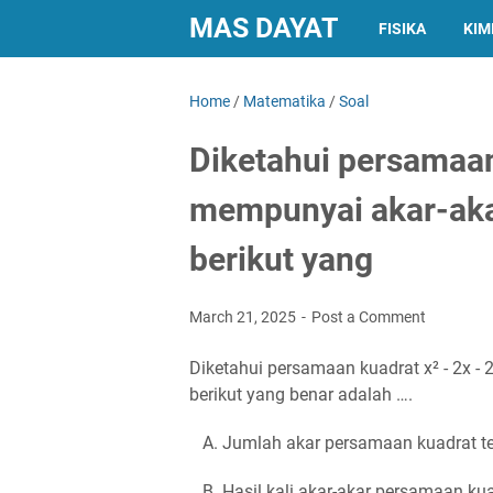
MAS DAYAT
FISIKA
KIM
Home
/
Matematika
/
Soal
Diketahui persamaan 
mempunyai akar-aka
berikut yang
March 21, 2025
Post a Comment
Diketahui persamaan kuadrat x² - 2x -
berikut yang benar adalah ….
A. Jumlah akar persamaan kuadrat te
B. Hasil kali akar-akar persamaan kua