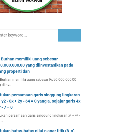
 Burhan memiliki uang sebesar
0.000.000,00 yang diinvestasikan pada
ang properti dan
Burhan memiliki uang sebesar Rp50.000.000,00
 diinv…
tukan persamaan garis singgung lingkaran
 y2 - 8x + 2y - 64 = 0 yang a. sejajar garis 4x
 - 7 = 0
ukan persamaan garis singgung lingkaran x² + y² -
 …
tukan batas-batas nilai p agar titik (8, p)