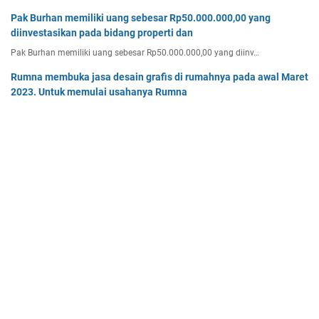
Pak Burhan memiliki uang sebesar Rp50.000.000,00 yang
diinvestasikan pada bidang properti dan
Pak Burhan memiliki uang sebesar Rp50.000.000,00 yang diinv…
Rumna membuka jasa desain grafis di rumahnya pada awal Maret
2023. Untuk memulai usahanya Rumna
Analisislah perubahan transaksi-transaksi berikut, kemudian…
Tiga buah benda A, B, dan C masing-masing bermuatan listrik
sebesar 3 x 10-8C, 6 x 10-8C
Tiga buah benda A, B, dan C masing-masing bermuatan listr…