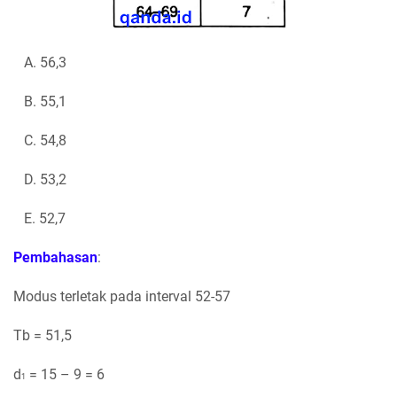
A. 56,3
B. 55,1
C. 54,8
D. 53,2
E. 52,7
Pembahasan
:
Modus terletak pada interval 52-57
Tb = 51,5
d
= 15 – 9 = 6
1