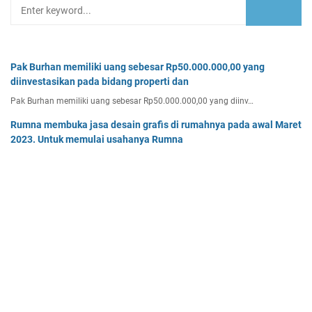
Pak Burhan memiliki uang sebesar Rp50.000.000,00 yang
diinvestasikan pada bidang properti dan
Pak Burhan memiliki uang sebesar Rp50.000.000,00 yang diinv…
Rumna membuka jasa desain grafis di rumahnya pada awal Maret
2023. Untuk memulai usahanya Rumna
Analisislah perubahan transaksi-transaksi berikut, kemudian…
Tentukan persamaan garis singgung lingkaran x2 + y2 - 8x + 2y -
64 = 0 yang a. sejajar garis 4x + 3y - 7 = 0
Tentukan persamaan garis singgung lingkaran x² + y² - 8x + …