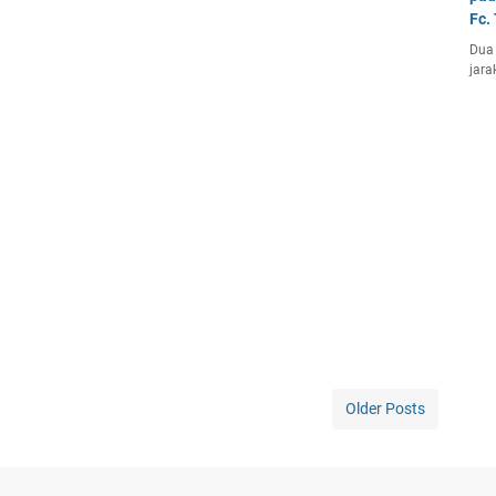
Fc.
Dua 
jara
Older Posts