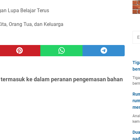
an Lupa Belajar Terus
Cita, Orang Tua, dan Keluarga
Tig
ber
Tiga
ng termasuk ke dalam peranan pengemasan bahan
berm
Rum
rum
mem
Anal
kem
Dua
pad