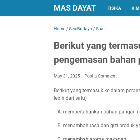
MAS DAYAT
FISIKA
KIM
Home
/
SeniBudaya
/
Soal
Berikut yang termas
pengemasan bahan 
May 31, 2025
Post a Comment
Berikut yang termasuk ke dalam per
lebih dari satu)
A. mempertahankan bahan pangan da
B. menambah rasa dan gizi produk y
C. menambah aroma makanan