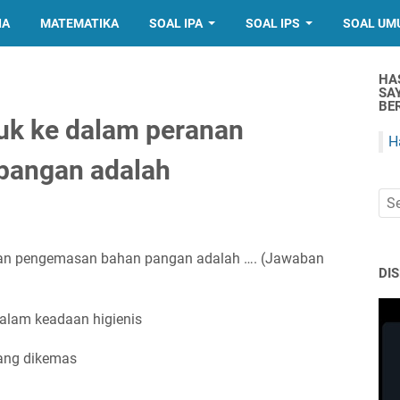
IA
MATEMATIKA
SOAL IPA
SOAL IPS
SOAL UM
HA
SA
BER
uk ke dalam peranan
H
pangan adalah
anan pengemasan bahan pangan adalah …. (Jawaban
DI
lam keadaan higienis
ang dikemas