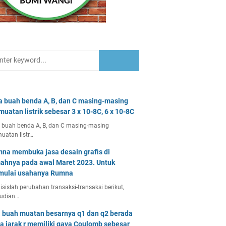
a buah benda A, B, dan C masing-masing
muatan listrik sebesar 3 x 10-8C, 6 x 10-8C
 buah benda A, B, dan C masing-masing
uatan listr…
na membuka jasa desain grafis di
ahnya pada awal Maret 2023. Untuk
ulai usahanya Rumna
isislah perubahan transaksi-transaksi berikut,
udian…
 buah muatan besarnya q1 dan q2 berada
a jarak r memiliki gaya Coulomb sebesar