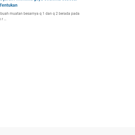
 Tentukan
buah muatan besarnya q 1 dan q 2 berada pada
k r …