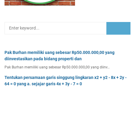
Pak Burhan memiliki uang sebesar Rp50.000.000,00 yang
diinvestasikan pada bidang properti dan
Pak Burhan memiliki uang sebesar Rp50.000.000,00 yang diinv…
Tentukan persamaan garis singgung lingkaran x2 + y2 - 8x + 2y -
64 = 0 yang a. sejajar garis 4x + 3y - 7 = 0
Tentukan persamaan garis singgung lingkaran x² + y² - 8x + …
Rumna membuka jasa desain grafis di rumahnya pada awal Maret
2023. Untuk memulai usahanya Rumna
Analisislah perubahan transaksi-transaksi berikut, kemudian…