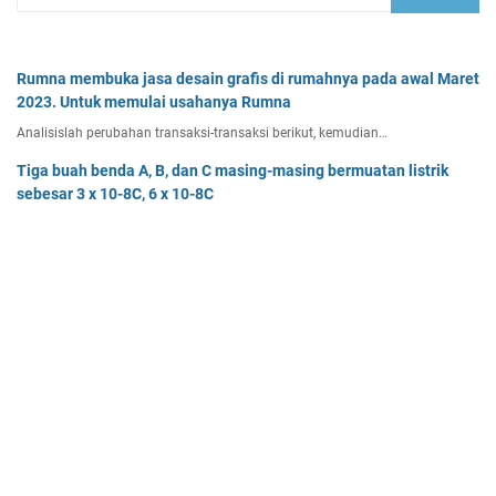
Rumna membuka jasa desain grafis di rumahnya pada awal Maret
2023. Untuk memulai usahanya Rumna
Analisislah perubahan transaksi-transaksi berikut, kemudian…
Tiga buah benda A, B, dan C masing-masing bermuatan listrik
sebesar 3 x 10-8C, 6 x 10-8C
Tiga buah benda A, B, dan C masing-masing bermuatan listr…
Pak Burhan memiliki uang sebesar Rp50.000.000,00 yang
diinvestasikan pada bidang properti dan
Pak Burhan memiliki uang sebesar Rp50.000.000,00 yang diinv…