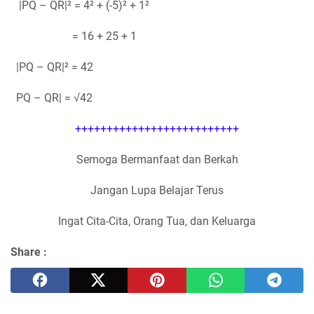
|PQ – QR|² = 4² + (-5)² + 1²
= 16 + 25 + 1
|PQ – QR|² = 42
PQ – QR| = √42
++++++++++++++++++++++++++
Semoga Bermanfaat dan Berkah
Jangan Lupa Belajar Terus
Ingat Cita-Cita, Orang Tua, dan Keluarga
Share :