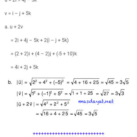
v = i – j + 5k
a. u + 2v
= 2i + 4j – 5k + 2(i – j + 5k)
= (2 + 2)i + (4 – 2)j + (-5 + 10)k
= 4i + 2j + 5k
++++++++++++++++++++++++++