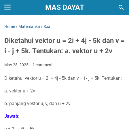
MAS DAYAT
Home
/
Matematika
/
Soal
Diketahui vektor u = 2i + 4j - 5k dan v =
i - j + 5k. Tentukan: a. vektor u + 2v
May 28, 2025
1 comment
Diketahui vektor u = 2i + 4j - 5k dan v = i - j + 5k. Tentukan:
a. vektor u + 2v
b. panjang vektor u, v, dan u + 2v
Jawab
:
u = 2i + 4j – 5k