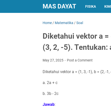
MAS DAYAT
FISIKA
KIM
Home
/
Matematika
/
Soal
Diketahui vektor a = (
(3, 2, -5). Tentukan: 
May 27, 2025
Post a Comment
Diketahui vektor a = (1, 3, -1), b = (2, -1,
a. 2a + c
b. 3b - 2c
Jawab
: