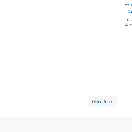
x2 +
+ 3y
Tent
8x +
Older Posts