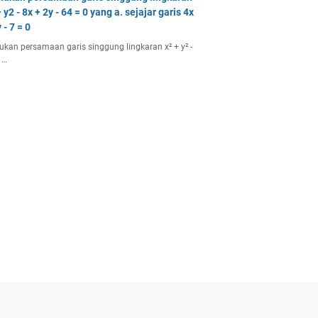
 y2 - 8x + 2y - 64 = 0 yang a. sejajar garis 4x
 - 7 = 0
ukan persamaan garis singgung lingkaran x² + y² -
 …