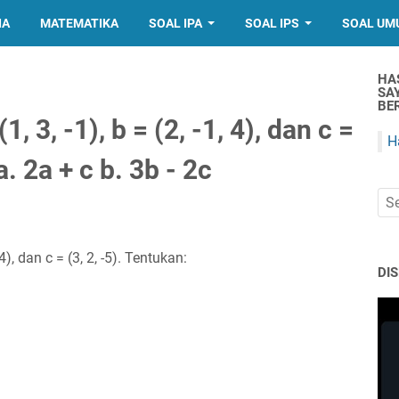
IA
MATEMATIKA
SOAL IPA
SOAL IPS
SOAL UM
HA
SA
BER
1, 3, -1), b = (2, -1, 4), dan c =
H
a. 2a + c b. 3b - 2c
 4), dan c = (3, 2, -5). Tentukan:
DI