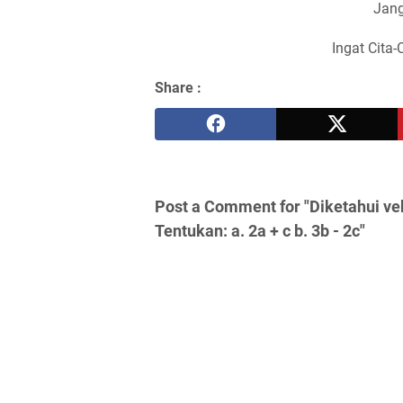
Jang
Ingat Cita-
Share :
Post a Comment for "Diketahui vektor 
Tentukan: a. 2a + c b. 3b - 2c"