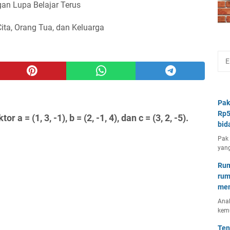
an Lupa Belajar Terus
Cita, Orang Tua, dan Keluarga
Pak
Rp5
a = (1, 3, -1), b = (2, -1, 4), dan c = (3, 2, -5).
bid
Pak 
yang
Rum
rum
mem
Anal
kem
Ten