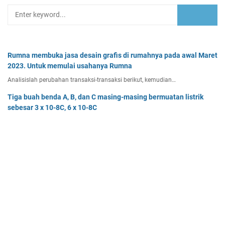
Rumna membuka jasa desain grafis di rumahnya pada awal Maret
2023. Untuk memulai usahanya Rumna
Analisislah perubahan transaksi-transaksi berikut, kemudian…
Tiga buah benda A, B, dan C masing-masing bermuatan listrik
sebesar 3 x 10-8C, 6 x 10-8C
Tiga buah benda A, B, dan C masing-masing bermuatan listr…
Pak Burhan memiliki uang sebesar Rp50.000.000,00 yang
diinvestasikan pada bidang properti dan
Pak Burhan memiliki uang sebesar Rp50.000.000,00 yang diinv…