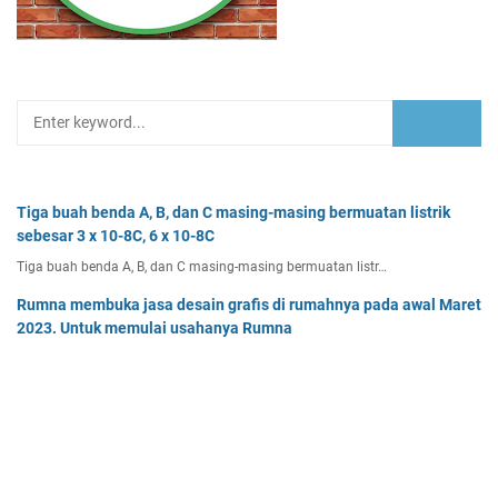
Tiga buah benda A, B, dan C masing-masing bermuatan listrik
sebesar 3 x 10-8C, 6 x 10-8C
Tiga buah benda A, B, dan C masing-masing bermuatan listr…
Rumna membuka jasa desain grafis di rumahnya pada awal Maret
2023. Untuk memulai usahanya Rumna
Analisislah perubahan transaksi-transaksi berikut, kemudian…
Pak Burhan memiliki uang sebesar Rp50.000.000,00 yang
diinvestasikan pada bidang properti dan
Pak Burhan memiliki uang sebesar Rp50.000.000,00 yang diinv…