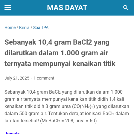
MAS DAYAT
Home
/
Kimia
/
Soal IPA
Sebanyak 10,4 gram BaCl2 yang
dilarutkan dalam 1.000 gram air
ternyata mempunyai kenaikan titik
July 21, 2025
1 comment
Sebanyak 10,4 gram BaCl
yang dilarutkan dalam 1.000
2
gram air ternyata mempunyai kenaikan titik didih 1,4 kali
kenaikan titik didih 3 gram urea (CO(NH
)
) yang dilarutkan
2
2
dalam 500 gram air. Tentukan derajat ionisasi BaCl
dalam
2
larutan tersebut! (Mr BaCl
= 208, urea = 60)
2
Jawab
: