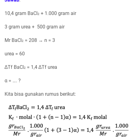
10,4 gram BaCl
+ 1.000 gram air
2
3 gram urea + 500 gram air
Mr BaCl
= 208 → n = 3
2
urea = 60
∆Tf BaCl
= 1,4 ∆Tf urea
2
α = …. ?
Kita bisa gunakan rumus berikut: