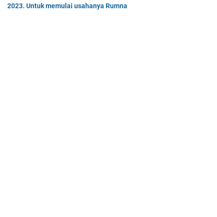
2023. Untuk memulai usahanya Rumna
Analisislah perubahan transaksi-transaksi berikut, kemudian…
Tentukan persamaan garis singgung lingkaran x2 + y2 - 8x + 2y -
64 = 0 yang a. sejajar garis 4x + 3y - 7 = 0
Tentukan persamaan garis singgung lingkaran x² + y² - 8x + …
Home
© 2025 -
Mas Dayat