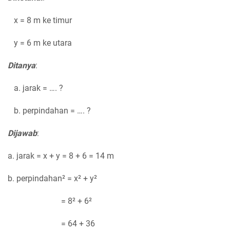
x = 8 m ke timur
y = 6 m ke utara
Ditanya
:
a. jarak = …. ?
b. perpindahan = …. ?
Dijawab
:
a. jarak = x + y = 8 + 6 = 14 m
b. perpindahan² = x² + y²
= 8² + 6²
= 64 + 36