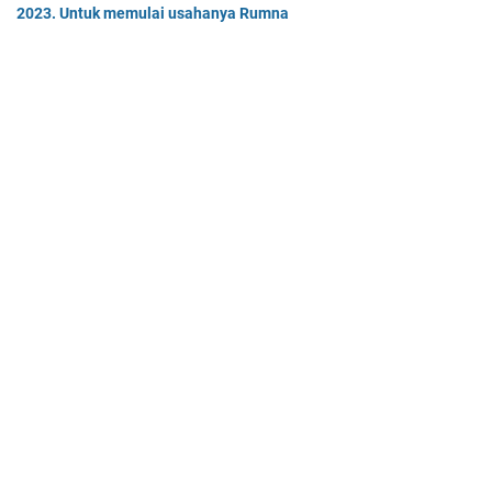
2023. Untuk memulai usahanya Rumna
Analisislah perubahan transaksi-transaksi berikut, kemudian…
Tentukan persamaan garis singgung lingkaran x2 + y2 - 8x + 2y -
64 = 0 yang a. sejajar garis 4x + 3y - 7 = 0
Tentukan persamaan garis singgung lingkaran x² + y² - 8x + …
Home
© 2025 -
Mas Dayat