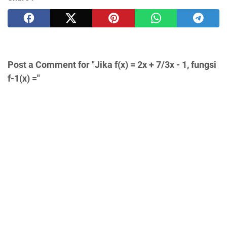
Post a Comment for "Jika f(x) = 2x + 7/3x - 1, fungsi
f-1(x) ="