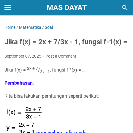
MAS DAYAT
Home
/
Matematika
/
Soal
Jika f(x) = 2x + 7/3x - 1, fungsi f-1(x) =
September 07, 2025
Post a Comment
2x + 7
Jika
f(x) =
/
,
fungsi f⁻¹(x) = ….
3x - 1
Pembahasan
:
Kita bisa lakukan perhitungan seperti berikut: