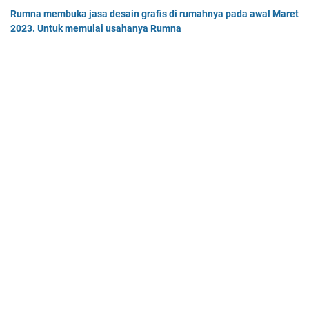
Rumna membuka jasa desain grafis di rumahnya pada awal Maret
2023. Untuk memulai usahanya Rumna
Analisislah perubahan transaksi-transaksi berikut, kemudian…
Tentukan persamaan garis singgung lingkaran x2 + y2 - 8x + 2y -
64 = 0 yang a. sejajar garis 4x + 3y - 7 = 0
Tentukan persamaan garis singgung lingkaran x² + y² - 8x + …
Home