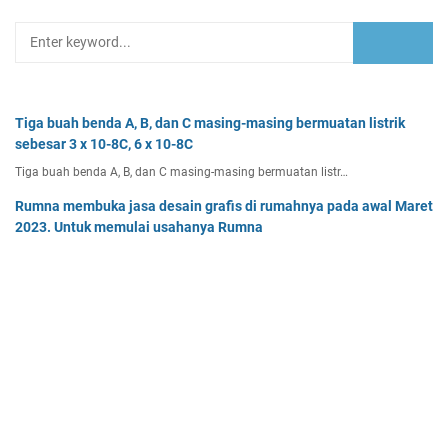
Tiga buah benda A, B, dan C masing-masing bermuatan listrik
sebesar 3 x 10-8C, 6 x 10-8C
Tiga buah benda A, B, dan C masing-masing bermuatan listr…
Rumna membuka jasa desain grafis di rumahnya pada awal Maret
2023. Untuk memulai usahanya Rumna
Analisislah perubahan transaksi-transaksi berikut, kemudian…
Dua buah muatan besarnya q1 dan q2 berada pada jarak r
memiliki gaya Coulomb sebesar Fc. Tentukan
Dua buah muatan besarnya q 1 dan q 2 berada pada jarak r …