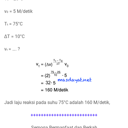
v
= 5 M/detik
0
T
= 75°C
t
∆T = 10°C
v
= …. ?
t
Jadi laju reaksi pada suhu 75°C adalah 160 M/detik,
++++++++++++++++++++++++++
Semoga Bermanfaat dan Berkah