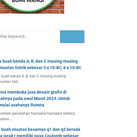
a buah benda A, B, dan C masing-masing
muatan listrik sebesar 3 x 10-8C, 6 x 10-8C
 buah benda A, B, dan C masing-masing
uatan listr…
na membuka jasa desain grafis di
ahnya pada awal Maret 2023. Untuk
ulai usahanya Rumna
isislah perubahan transaksi-transaksi berikut,
udian…
 buah muatan besarnya q1 dan q2 berada
a jarak r memiliki gaya Coulomb sebesar