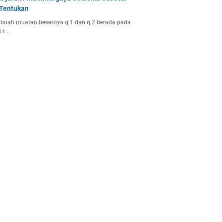
 Tentukan
buah muatan besarnya q 1 dan q 2 berada pada
k r …