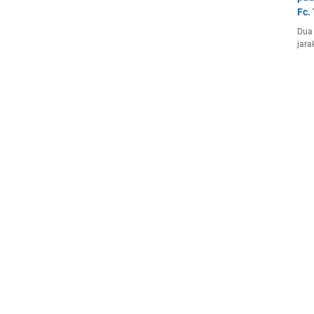
Fc.
Dua 
jara