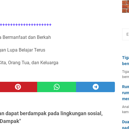
++++++++++++++++++++
 Bermanfaat dan Berkah
an Lupa Belajar Terus
Tig
Cita, Orang Tua, dan Keluarga
ber
Tiga
berm
Rum
rum
mem
Anal
kem
n dapat berdampak pada lingkungan sosial,
. Dampak"
Dua
pad