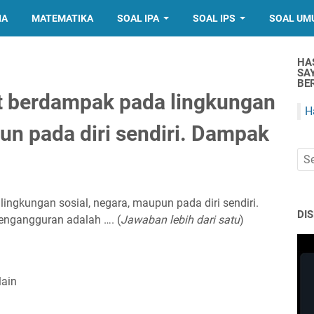
IA
MATEMATIKA
SOAL IPA
SOAL IPS
SOAL UM
HA
SA
BER
 berdampak pada lingkungan
H
un pada diri sendiri. Dampak
ngkungan sosial, negara, maupun pada diri sendiri.
DI
engangguran adalah …. (
Jawaban lebih dari satu
)
lain