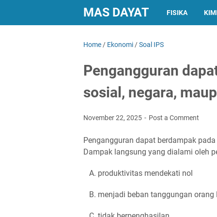
MAS DAYAT
FISIKA
KIM
Home
/
Ekonomi
/
Soal IPS
Pengangguran dapat
sosial, negara, maup
November 22, 2025
Post a Comment
Pengangguran dapat berdampak pada li
Dampak langsung yang dialami oleh p
A. produktivitas mendekati nol
B. menjadi beban tanggungan orang 
C. tidak berpenghasilan