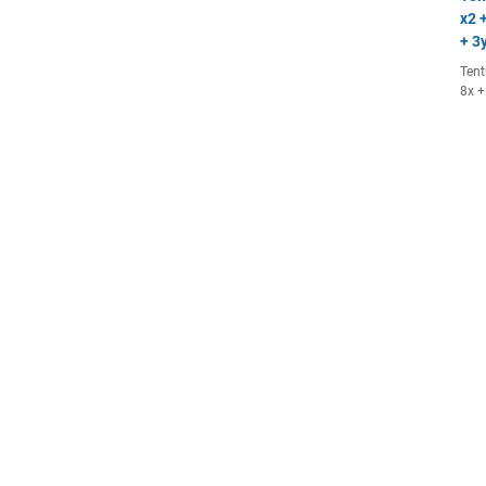
x2 +
+ 3y
Tent
8x +