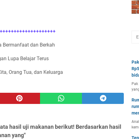
++++++++++++++++++++
 Bermanfaat dan Berkah
an Lupa Belajar Terus
Pak
Rp5
Cita, Orang Tua, dan Keluarga
bid
Pak 
yang
Rum
rum
mem
Anal
ta hasil uji makanan berikut! Berdasarkan hasil
kem
anan yang"
Ten