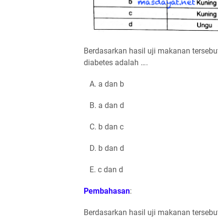
Berdasarkan hasil uji makanan tersebu
diabetes adalah ….
A. a dan b
B. a dan d
C. b dan c
D. b dan d
E. c dan d
Pembahasan
:
Berdasarkan hasil uji makanan tersebu