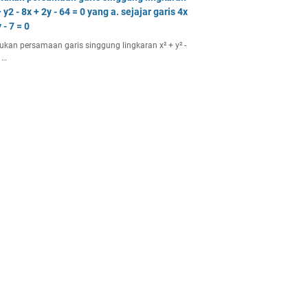
 y2 - 8x + 2y - 64 = 0 yang a. sejajar garis 4x
 - 7 = 0
ukan persamaan garis singgung lingkaran x² + y² -
 …