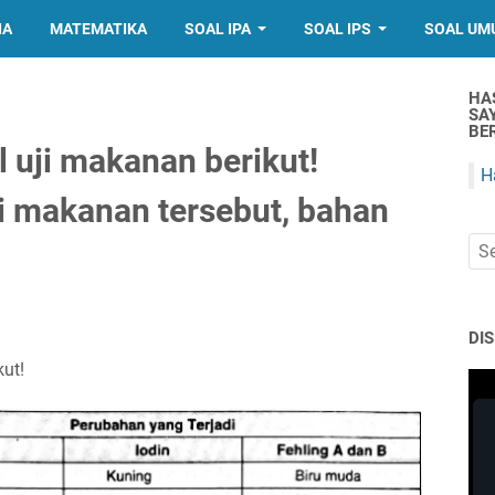
IA
MATEMATIKA
SOAL IPA
SOAL IPS
SOAL UM
HA
SA
BER
l uji makanan berikut!
H
ji makanan tersebut, bahan
DI
kut!