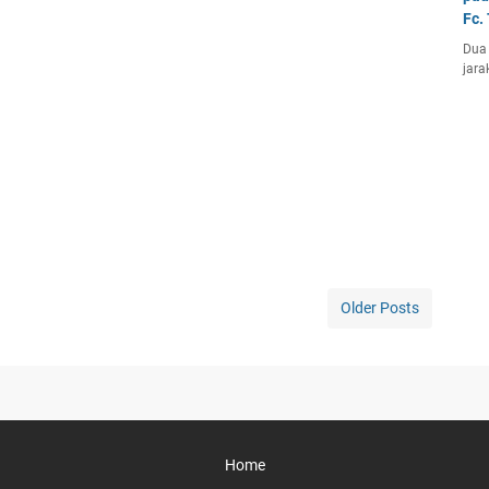
Fc.
Dua 
jara
Older Posts
Home