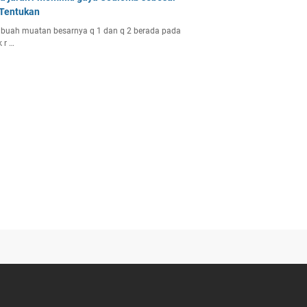
 Tentukan
buah muatan besarnya q 1 dan q 2 berada pada
k r …