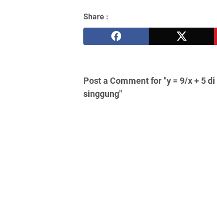
Share :
Post a Comment for "y = 9/x + 5 d
singgung"