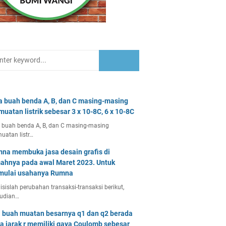
a buah benda A, B, dan C masing-masing
muatan listrik sebesar 3 x 10-8C, 6 x 10-8C
 buah benda A, B, dan C masing-masing
uatan listr…
na membuka jasa desain grafis di
ahnya pada awal Maret 2023. Untuk
ulai usahanya Rumna
isislah perubahan transaksi-transaksi berikut,
udian…
 buah muatan besarnya q1 dan q2 berada
a jarak r memiliki gaya Coulomb sebesar