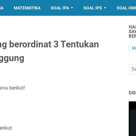
IA
MATEMATIKA
SOAL IPA
SOAL IPS
SOAL UM
HA
SA
BER
yang berordinat 3 Tentukan
H
nggung
va berikut!
DI
erikut: