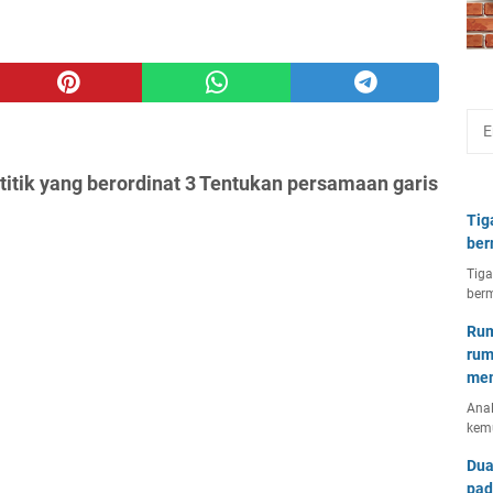
i titik yang berordinat 3 Tentukan persamaan garis
Tig
ber
Tiga
berm
Rum
rum
mem
Anal
kem
Dua
pad