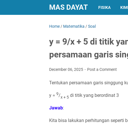
MAS DAYAT
FISIKA
KIM
Home
/
Matematika
/
Soal
y = 9/x + 5 di titik 
persamaan garis si
December 06, 2025
Post a Comment
Tentukan persamaan garis singgung kur
9
y =
/
di titik yang berordinat 3
x + 5
Jawab
:
Kita bisa lakukan perhitungan seperti b