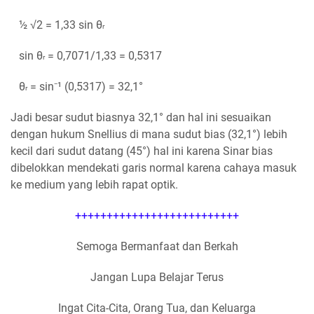
½ √2 = 1,33 sin θ
r
sin θ
= 0,7071/1,33 = 0,5317
r
θ
= sin⁻¹ (0,5317) = 32,1°
r
Jadi besar sudut biasnya 32,1° dan hal ini sesuaikan
dengan hukum Snellius di mana sudut bias (32,1°) lebih
kecil dari sudut datang (45°) hal ini karena Sinar bias
dibelokkan mendekati garis normal karena cahaya masuk
ke medium yang lebih rapat optik.
++++++++++++++++++++++++++
Semoga Bermanfaat dan Berkah
Jangan Lupa Belajar Terus
Ingat Cita-Cita, Orang Tua, dan Keluarga