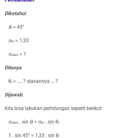
Diketahui
:
θ
= 45°
i
n
= 1,33
air
n
= 1
udara
Ditanya
:
θ
= …. ? alasannya … ?
r
Dijawab
:
Kita bisa lakukan perhitungan seperti berikut:
n
. sin
θ
=
n
. sin θ
r
udara
i
air
1 . sin 45° = 1,33 . sin θ
r