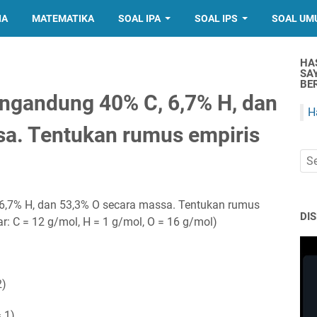
IA
MATEMATIKA
SOAL IPA
SOAL IPS
SOAL UM
HA
SA
BER
gandung 40% C, 6,7% H, dan
H
sa. Tentukan rumus empiris
,7% H, dan 53,3% O secara massa. Tentukan rumus
DI
r: C = 12 g/mol, H = 1 g/mol, O = 16 g/mol)
2)
 1)