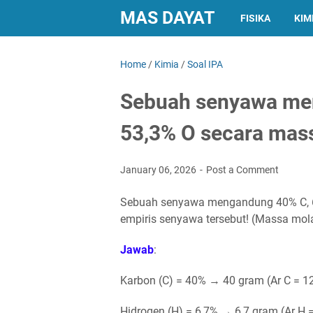
MAS DAYAT
FISIKA
KIM
Home
/
Kimia
/
Soal IPA
Sebuah senyawa men
53,3% O secara mas
January 06, 2026
Post a Comment
Sebuah senyawa mengandung 40% C, 6
empiris senyawa tersebut! (Massa mola
Jawab
:
Karbon (C) = 40% → 40 gram (Ar C = 1
Hidrogen (H) = 6,7% → 6,7 gram (Ar H =