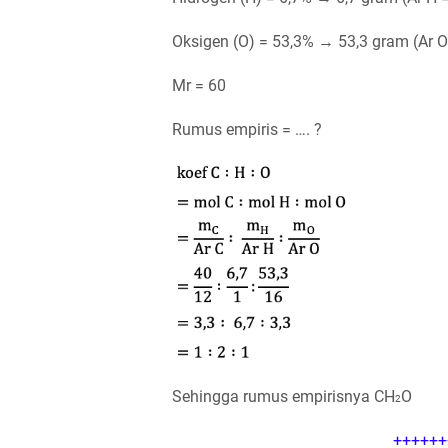
Oksigen (O) = 53,3% → 53,3 gram (Ar O
Mr = 60
Rumus empiris = …. ?
Sehingga rumus empirisnya CH
O
2
++++++