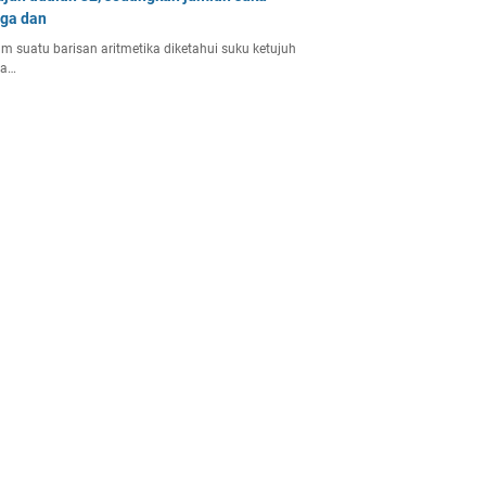
iga dan
m suatu barisan aritmetika diketahui suku ketujuh
la…