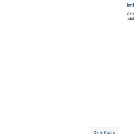
ket
Dala
ada
Older Posts