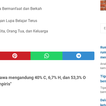
 Bermanfaat dan Berkah
an Lupa Belajar Terus
Cita, Orang Tua, dan Keluarga
Rum
rum
mem
Anal
kem
Tig
awa mengandung 40% C, 6,7% H, dan 53,3% O
ber
piris"
Tiga
berm
Dal
ket