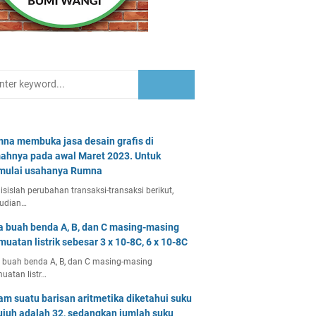
na membuka jasa desain grafis di
ahnya pada awal Maret 2023. Untuk
ulai usahanya Rumna
isislah perubahan transaksi-transaksi berikut,
udian…
a buah benda A, B, dan C masing-masing
muatan listrik sebesar 3 x 10-8C, 6 x 10-8C
 buah benda A, B, dan C masing-masing
uatan listr…
am suatu barisan aritmetika diketahui suku
ujuh adalah 32, sedangkan jumlah suku