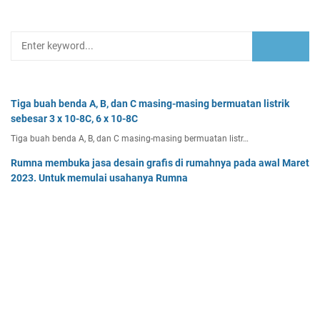
Tiga buah benda A, B, dan C masing-masing bermuatan listrik
sebesar 3 x 10-8C, 6 x 10-8C
Tiga buah benda A, B, dan C masing-masing bermuatan listr…
Rumna membuka jasa desain grafis di rumahnya pada awal Maret
2023. Untuk memulai usahanya Rumna
Analisislah perubahan transaksi-transaksi berikut, kemudian…
Dua buah muatan besarnya q1 dan q2 berada pada jarak r
memiliki gaya Coulomb sebesar Fc. Tentukan
Dua buah muatan besarnya q 1 dan q 2 berada pada jarak r …