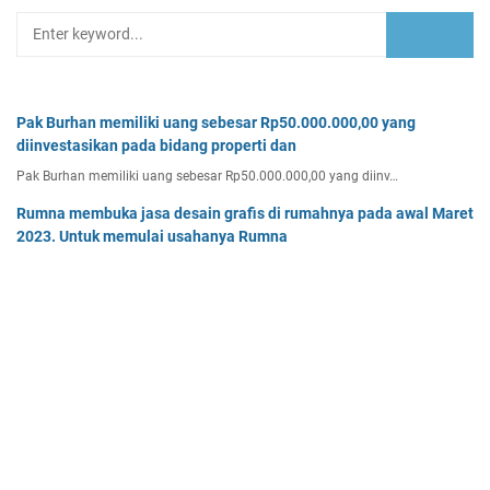
Pak Burhan memiliki uang sebesar Rp50.000.000,00 yang
diinvestasikan pada bidang properti dan
Pak Burhan memiliki uang sebesar Rp50.000.000,00 yang diinv…
Rumna membuka jasa desain grafis di rumahnya pada awal Maret
2023. Untuk memulai usahanya Rumna
Analisislah perubahan transaksi-transaksi berikut, kemudian…
Tentukan persamaan garis singgung lingkaran x2 + y2 - 8x + 2y -
64 = 0 yang a. sejajar garis 4x + 3y - 7 = 0
Tentukan persamaan garis singgung lingkaran x² + y² - 8x + …