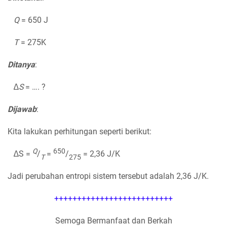
Q
= 650 J
T
= 275K
Ditanya
:
∆
S
= …. ?
Dijawab
:
Kita lakukan perhitungan seperti berikut:
Q
650
∆S =
/
=
/
= 2,36 J/K
T
275
Jadi perubahan entropi sistem tersebut adalah 2,36 J/K.
++++++++++++++++++++++++++
Semoga Bermanfaat dan Berkah