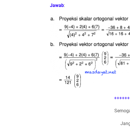
Jawab
:
++++++
Semoga
Jang