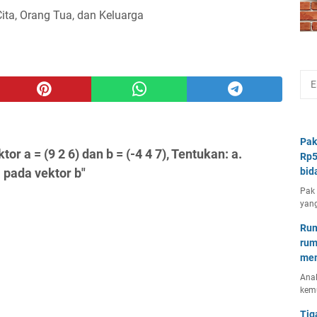
Cita, Orang Tua, dan Keluarga
Pak
r a = (9 2 6) dan b = (-4 4 7), Tentukan: a.
Rp5
 pada vektor b"
bid
Pak 
yang
Rum
rum
mem
Anal
kem
Tig