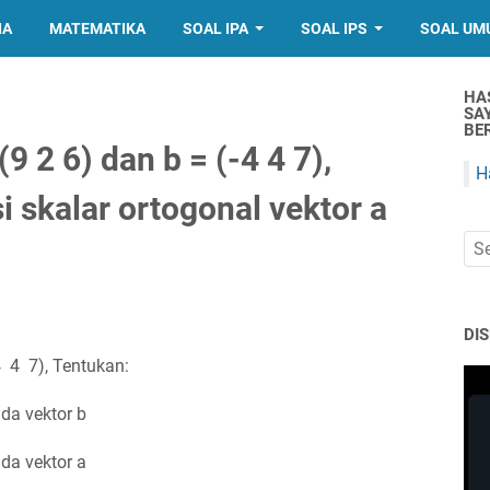
IA
MATEMATIKA
SOAL IPA
SOAL IPS
SOAL UM
HA
SA
BER
(9 2 6) dan b = (-4 4 7),
H
i skalar ortogonal vektor a
DI
4 4 7), Tentukan:
ada vektor b
ada vektor a