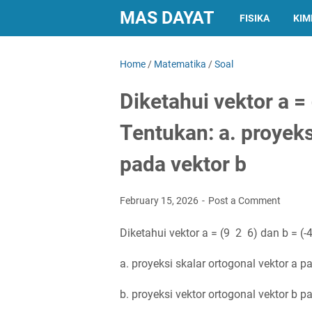
MAS DAYAT
FISIKA
KIM
Home
/
Matematika
/
Soal
Diketahui vektor a = 
Tentukan: a. proyeks
pada vektor b
February 15, 2026
Post a Comment
Diketahui vektor a = (9 2 6) dan b = (-
a. proyeksi skalar ortogonal vektor a p
b. proyeksi vektor ortogonal vektor b p