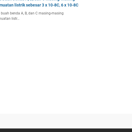
muatan listrik sebesar 3 x 10-8C, 6 x 10-8C
 buah benda A, B, dan C masing-masing
uatan listr…