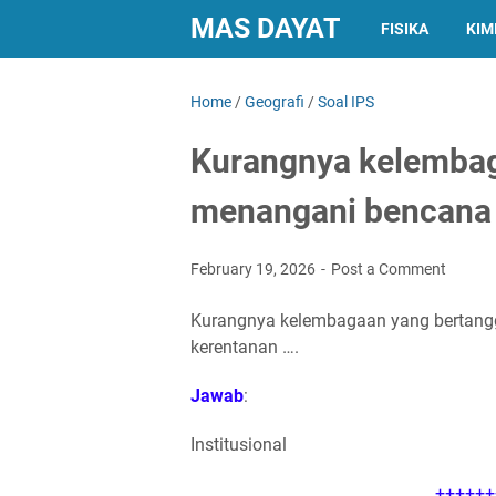
MAS DAYAT
FISIKA
KIM
Home
/
Geografi
/
Soal IPS
Kurangnya kelembag
menangani bencana 
February 19, 2026
Post a Comment
Kurangnya kelembagaan yang bertang
kerentanan ….
Jawab
:
Institusional
++++++