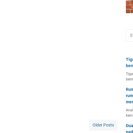
Tig
ber
Tiga
berm
Rum
rum
mem
Anal
kem
Older Posts
Dua
pad