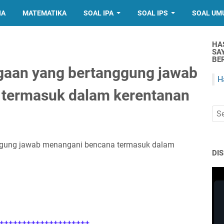
IA
MATEMATIKA
SOAL IPA
SOAL IPS
SOAL UM
HA
SA
BER
aan yang bertanggung jawab
H
termasuk dalam kerentanan
gung jawab menangani bencana termasuk dalam
DI
++++++++++++++++++++