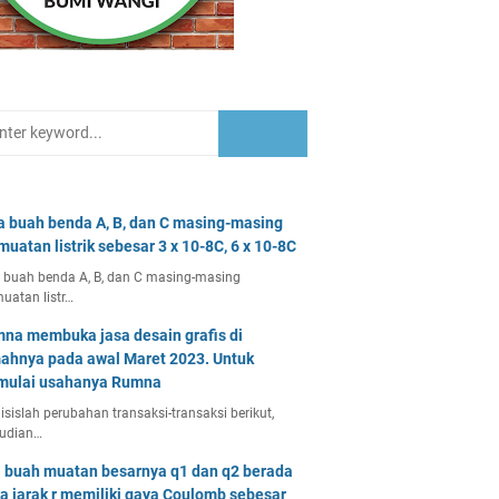
a buah benda A, B, dan C masing-masing
muatan listrik sebesar 3 x 10-8C, 6 x 10-8C
 buah benda A, B, dan C masing-masing
uatan listr…
na membuka jasa desain grafis di
ahnya pada awal Maret 2023. Untuk
ulai usahanya Rumna
isislah perubahan transaksi-transaksi berikut,
udian…
 buah muatan besarnya q1 dan q2 berada
a jarak r memiliki gaya Coulomb sebesar