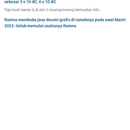
sebesar 3 x 10-8C, 6 x 10-8C
Tiga buah benda A, B, dan C masing-masing bermuatan listr…
Rumna membuka jasa desain grafis di rumahnya pada awal Maret
2023. Untuk memulai usahanya Rumna
Analisislah perubahan transaksi-transaksi berikut, kemudian…
Dua buah muatan besarnya q1 dan q2 berada pada jarak r
memiliki gaya Coulomb sebesar Fc. Tentukan
Dua buah muatan besarnya q 1 dan q 2 berada pada jarak r …
Home