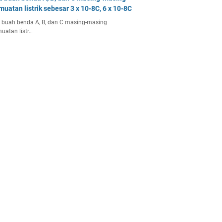
muatan listrik sebesar 3 x 10-8C, 6 x 10-8C
 buah benda A, B, dan C masing-masing
uatan listr…