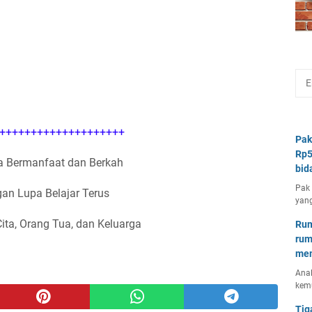
++++++++++++++++++++
Pak
Rp5
 Bermanfaat dan Berkah
bid
Pak 
an Lupa Belajar Terus
yang
Cita, Orang Tua, dan Keluarga
Rum
rum
mem
Anal
kem
Tig