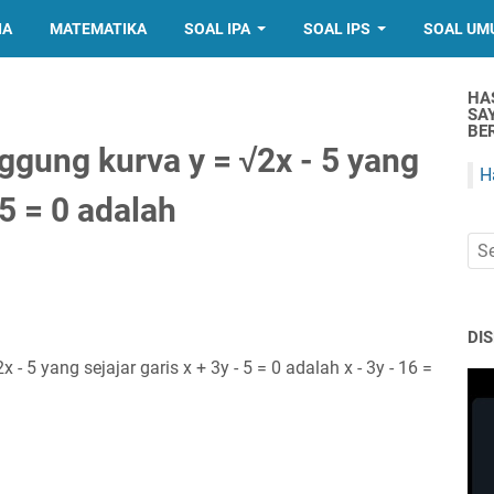
IA
MATEMATIKA
SOAL IPA
SOAL IPS
SOAL UM
HA
SA
BER
ggung kurva y = √2x - 5 yang
H
 5 = 0 adalah
DI
 5 yang sejajar garis x + 3y - 5 = 0 adalah x - 3y - 16 =