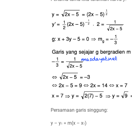
Persamaan garis singgung:
y – y
= m(x – x
)
1
1