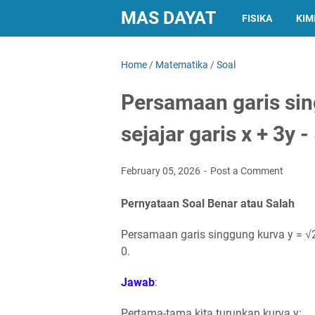
MAS DAYAT
FISIKA
KIM
Home
/
Matematika
/
Soal
Persamaan garis sin
sejajar garis x + 3y -
February 05, 2026
Post a Comment
Pernyataan Soal Benar atau Salah
Persamaan garis singgung kurva y = √2x -
0.
Jawab
:
Pertama-tama kita turunkan kurva y: