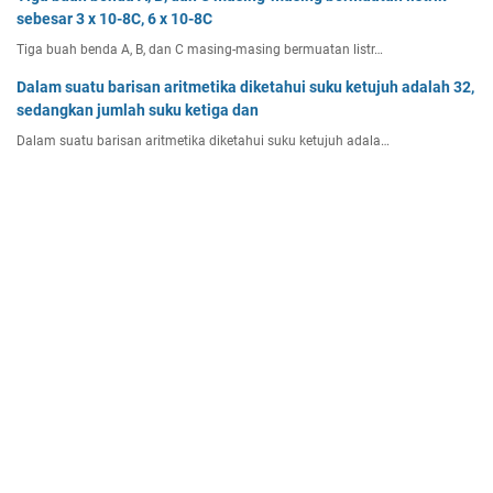
sebesar 3 x 10-8C, 6 x 10-8C
Tiga buah benda A, B, dan C masing-masing bermuatan listr…
Dalam suatu barisan aritmetika diketahui suku ketujuh adalah 32,
sedangkan jumlah suku ketiga dan
Dalam suatu barisan aritmetika diketahui suku ketujuh adala…
Home
© 2025 -
Mas Dayat