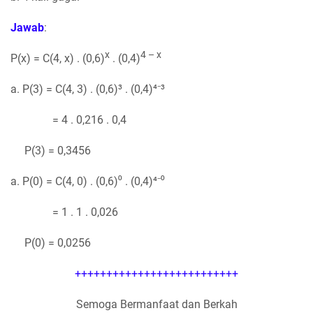
Jawab
:
x
4 – x
P(x) = C(4, x) . (0,6)
. (0,4)
a. P(3) = C(4, 3) . (0,6)³ . (0,4)⁴⁻³
= 4 . 0,216 . 0,4
P(3) = 0,3456
a. P(0) = C(4, 0) . (0,6)⁰ . (0,4)⁴⁻⁰
= 1 . 1 . 0,026
P(0) = 0,0256
++++++++++++++++++++++++++
Semoga Bermanfaat dan Berkah