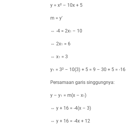
y = x² – 10x + 5
m = y'
⇔ -4 = 2x
– 10
1
⇔ 2x
= 6
1
⇔ x
= 3
1
y
= 3² – 10(3) + 5 = 9 – 30 + 5 = -16
1
Persamaan garis singgungnya:
y – y
= m(x – x
)
1
1
⇔ y + 16 = -4(x – 3)
⇔ y + 16 = -4x + 12