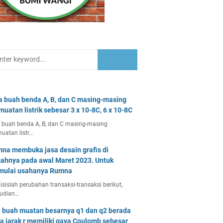
a buah benda A, B, dan C masing-masing
muatan listrik sebesar 3 x 10-8C, 6 x 10-8C
 buah benda A, B, dan C masing-masing
uatan listr…
na membuka jasa desain grafis di
ahnya pada awal Maret 2023. Untuk
ulai usahanya Rumna
isislah perubahan transaksi-transaksi berikut,
udian…
 buah muatan besarnya q1 dan q2 berada
a jarak r memiliki gaya Coulomb sebesar