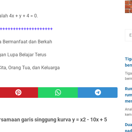
ah 4x + y + 4 = 0.
++++++++++++++++++++
 Bermanfaat dan Berkah
an Lupa Belajar Terus
Tig
ber
Cita, Orang Tua, dan Keluarga
Tiga
berm
Rum
rum
mem
Anal
kem
samaan garis singgung kurva y = x2 - 10x + 5
Dua
pad