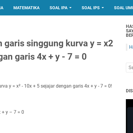
IA
MATEMATIKA
SOAL IPA
SOAL IPS
SOAL UM
HA
SA
BER
garis singgung kurva y = x2
H
gan garis 4x + y - 7 = 0
 y = x² - 10x + 5 sejajar dengan garis 4x + y - 7 = 0!
DI
 + y – 7 = 0