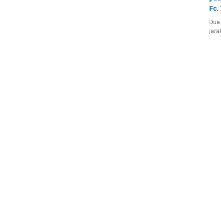
Fc.
Dua 
jara