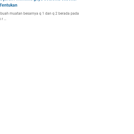
 Tentukan
buah muatan besarnya q 1 dan q 2 berada pada
k r …