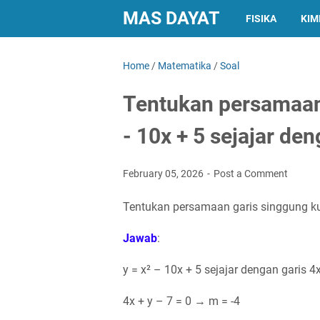
MAS DAYAT
FISIKA
KIM
Home
/
Matematika
/
Soal
Tentukan persamaan 
- 10x + 5 sejajar den
February 05, 2026
Post a Comment
Tentukan persamaan garis singgung kurva
Jawab
:
y = x² – 10x + 5 sejajar dengan garis 4x
4x + y – 7 = 0 → m = -4