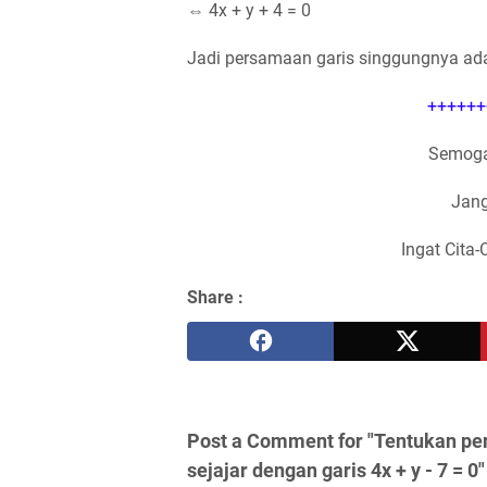
⇔ 4x + y + 4 = 0
Jadi persamaan garis singgungnya adal
++++++
Semoga
Jang
Ingat Cita-
Share :
Post a Comment for "Tentukan per
sejajar dengan garis 4x + y - 7 = 0"