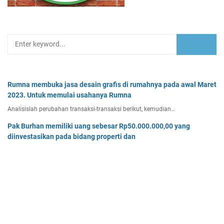
Rumna membuka jasa desain grafis di rumahnya pada awal Maret
2023. Untuk memulai usahanya Rumna
Analisislah perubahan transaksi-transaksi berikut, kemudian…
Pak Burhan memiliki uang sebesar Rp50.000.000,00 yang
diinvestasikan pada bidang properti dan
Pak Burhan memiliki uang sebesar Rp50.000.000,00 yang diinv…
Tiga buah benda A, B, dan C masing-masing bermuatan listrik
sebesar 3 x 10-8C, 6 x 10-8C
Tiga buah benda A, B, dan C masing-masing bermuatan listr…