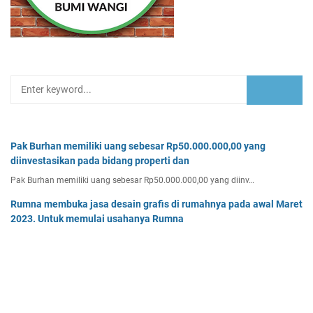
Pak Burhan memiliki uang sebesar Rp50.000.000,00 yang
diinvestasikan pada bidang properti dan
Pak Burhan memiliki uang sebesar Rp50.000.000,00 yang diinv…
Rumna membuka jasa desain grafis di rumahnya pada awal Maret
2023. Untuk memulai usahanya Rumna
Analisislah perubahan transaksi-transaksi berikut, kemudian…
Tentukan persamaan garis singgung lingkaran x2 + y2 - 8x + 2y -
64 = 0 yang a. sejajar garis 4x + 3y - 7 = 0
Tentukan persamaan garis singgung lingkaran x² + y² - 8x + …