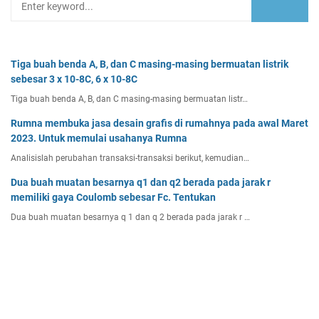
Tiga buah benda A, B, dan C masing-masing bermuatan listrik
sebesar 3 x 10-8C, 6 x 10-8C
Tiga buah benda A, B, dan C masing-masing bermuatan listr…
Rumna membuka jasa desain grafis di rumahnya pada awal Maret
2023. Untuk memulai usahanya Rumna
Analisislah perubahan transaksi-transaksi berikut, kemudian…
Dua buah muatan besarnya q1 dan q2 berada pada jarak r
memiliki gaya Coulomb sebesar Fc. Tentukan
Dua buah muatan besarnya q 1 dan q 2 berada pada jarak r …